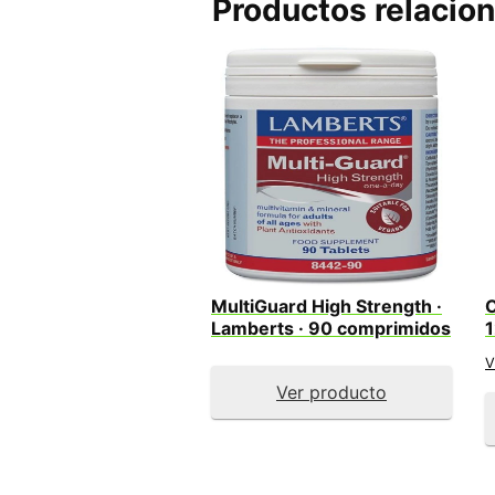
Productos relacio
MultiGuard High Strength ·
C
Lamberts · 90 comprimidos
1
V
Ver producto