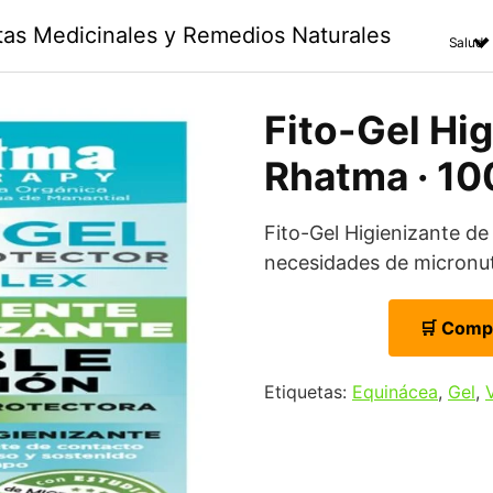
ntas Medicinales y Remedios Naturales
Salud
Fito-Gel Hig
Rhatma · 10
Fito-Gel Higienizante d
necesidades de micronutr
🛒 Comp
Etiquetas:
Equinácea
,
Gel
,