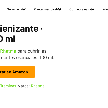
Suplementos
Plantas medicinales
Cosmética natural
Ali
ienizante ·
0 ml
e
Rhatma
para cubrir las
ientes esenciales. 100 ml.
rar en Amazon
Vitaminas
Marca:
Rhatma