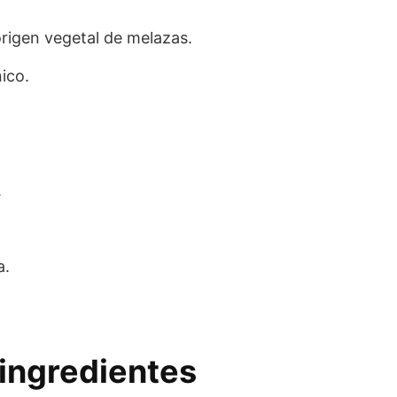
origen vegetal de melazas.
ico.
.
a.
ingredientes