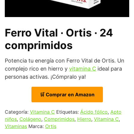
Ferro Vital · Ortis · 24
comprimidos
Potencia tu energía con Ferro Vital de Ortis. Un
complejo rico en hierro y
vitamina C
ideal para
personas activas. ¡Cómpralo ya!
🛒 Comprar en Amazon
Categoría:
Vitamina C
Etiquetas:
Ácido fólico
,
Apto
niños
,
Colágeno
,
Comprimidos
,
Hierro
,
Vitamina C
,
Vitaminas
Marca:
Ortis