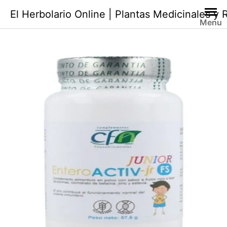
Saltar
El Herbolario Online | Plantas Medicinales y
al
Menu
contenido