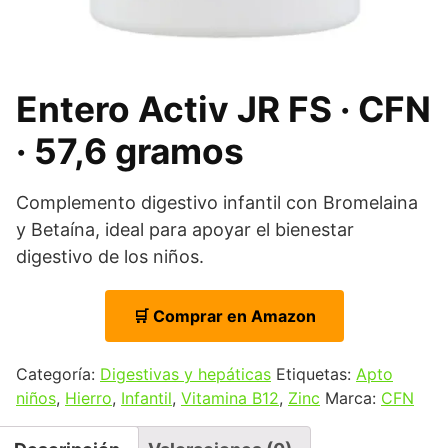
Entero Activ JR FS · CFN
· 57,6 gramos
Complemento digestivo infantil con Bromelaina
y Betaína, ideal para apoyar el bienestar
digestivo de los niños.
🛒 Comprar en Amazon
Categoría:
Digestivas y hepáticas
Etiquetas:
Apto
niños
,
Hierro
,
Infantil
,
Vitamina B12
,
Zinc
Marca:
CFN