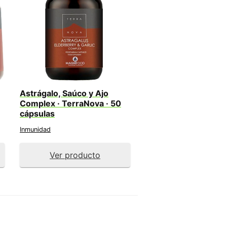
Astrágalo, Saúco y Ajo
Complex · TerraNova · 50
cápsulas
Inmunidad
Ver producto