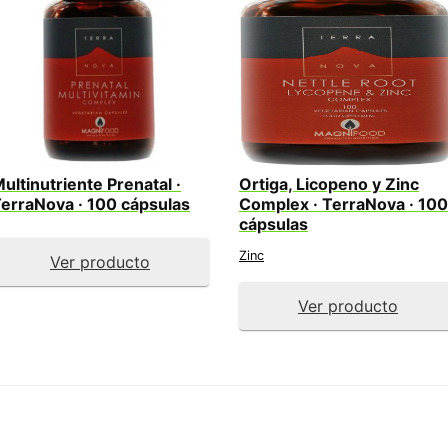
ultinutriente Prenatal ·
Ortiga, Licopeno y Zinc
erraNova · 100 cápsulas
Complex · TerraNova · 100
cápsulas
Zinc
Ver producto
Ver producto