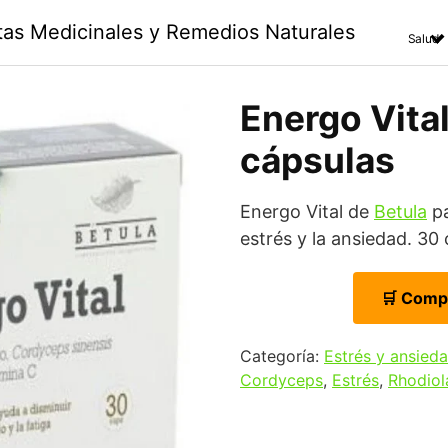
ntas Medicinales y Remedios Naturales
Salud
Energo Vital
cápsulas
Energo Vital de
Betula
pa
estrés y la ansiedad. 30 
🛒 Comp
Categoría:
Estrés y ansied
Cordyceps
,
Estrés
,
Rhodiol