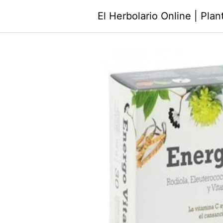
Saltar
El Herbolario Online | Pla
al
contenido