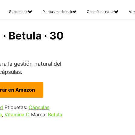
Suplementos
Plantas medicinales
Cosmética natural
Ali
 · Betula · 30
ra la gestión natural del
cápsulas.
rar en Amazon
ad
Etiquetas:
Cápsulas
,
a
,
Vitamina C
Marca:
Betula