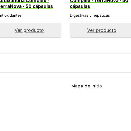
staxantina Complex ·
Complex · TerraNova · 50
erraNova · 50 cápsulas
cápsulas
ntioxidantes
Digestivas y hepáticas
Ver producto
Ver producto
Mapa del sitio