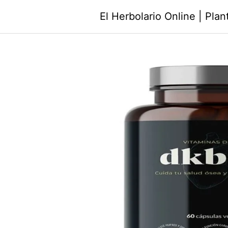
Saltar
El Herbolario Online | Pla
al
contenido