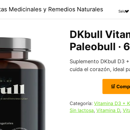
ntas Medicinales y Remedios Naturales
Salud
DKbull Vita
Paleobull · 
Suplemento DKbull D3 + 
cuida el corazón, ideal p
🛒 Comp
Categoría:
Vitamina D3 + 
Sin lactosa
,
Vitamina D
,
Vit