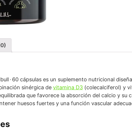
(0)
bull · 60 cápsulas es un suplemento nutricional diseñ
binación sinérgica de
vitamina D3
(colecalciferol) y 
uilibrada que favorece la absorción del calcio y su c
tener huesos fuertes y una función vascular adecua
les