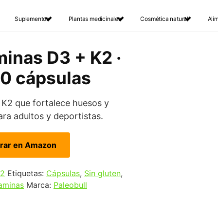
Suplementos
Plantas medicinales
Cosmética natural
Ali
minas D3 + K2 ·
60 cápsulas
K2 que fortalece huesos y
ara adultos y deportistas.
rar en Amazon
K2
Etiquetas:
Cápsulas
,
Sin gluten
,
aminas
Marca:
Paleobull