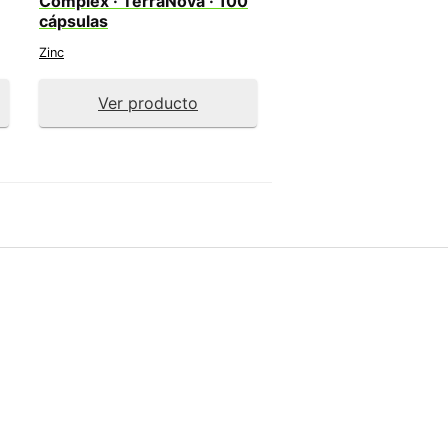
Complex · TerraNova · 100
cápsulas
Zinc
Ver producto