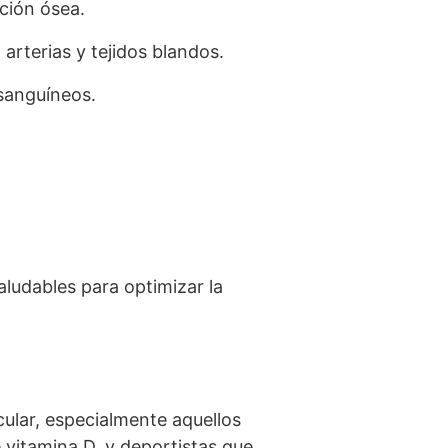
ación ósea.
 arterias y tejidos blandos.
 sanguíneos.
ludables para optimizar la
cular, especialmente aquellos
 vitamina D, y deportistas que