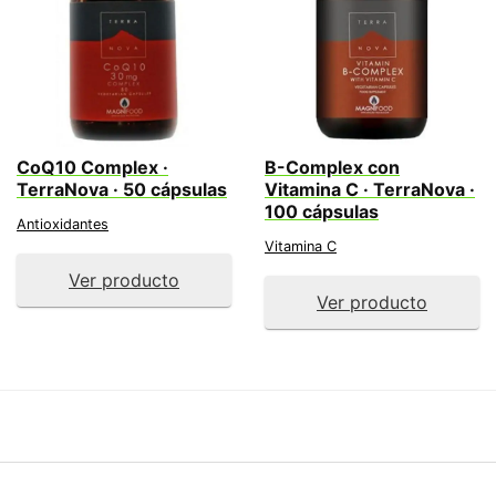
CoQ10 Complex ·
B-Complex con
TerraNova · 50 cápsulas
Vitamina C · TerraNova ·
100 cápsulas
Antioxidantes
Vitamina C
Ver producto
Ver producto