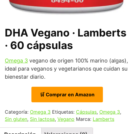
DHA Vegano · Lamberts
· 60 cápsulas
Omega 3
vegano de origen 100% marino (algas),
ideal para veganos y vegetarianos que cuidan su
bienestar diario.
🛒 Comprar en Amazon
Categoría:
Omega 3
Etiquetas:
Cápsulas
,
Omega 3
,
Sin gluten
,
Sin lactosa
,
Vegano
Marca:
Lamberts