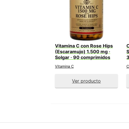
Vitamina C con Rose Hips
C
(Escaramujo) 1.500 mg ·
S
Solgar · 90 comprimidos
Vitamina C
C
Ver producto