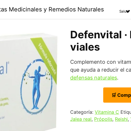
ntas Medicinales y Remedios Naturales
Salud
Defenvital ·
viales
Complemento con vitamin
que ayuda a reducir el c
defensas naturales
.
🛒 Comp
Categoría:
Vitamina C
Etiq
Jalea real
,
Própolis
,
Reishi
,