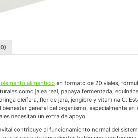
(0)
plemento alimenticio
en formato de 20 viales, formul
urales como jalea real, papaya fermentada, equinácea 
oringa oleífera, flor de jara, jengibre y vitamina C. 
 bienestar general del organismo, especialmente en
ales necesitan un extra de apoyo.
ital contribuye al funcionamiento normal del sistema
as que el resto de ingredientes botánicos aportan una