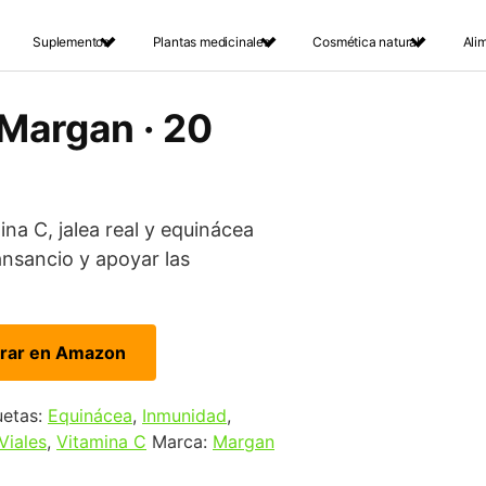
Suplementos
Plantas medicinales
Cosmética natural
Ali
 Margan · 20
a C, jalea real y equinácea
ansancio y apoyar las
rar en Amazon
uetas:
Equinácea
,
Inmunidad
,
Viales
,
Vitamina C
Marca:
Margan