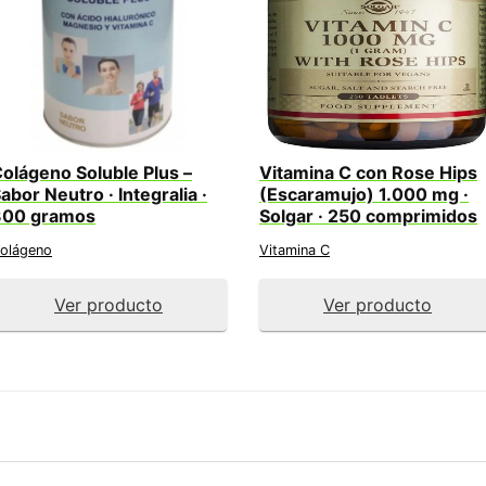
olágeno Soluble Plus –
Vitamina C con Rose Hips
abor Neutro · Integralia ·
(Escaramujo) 1.000 mg ·
300 gramos
Solgar · 250 comprimidos
olágeno
Vitamina C
Ver producto
Ver producto