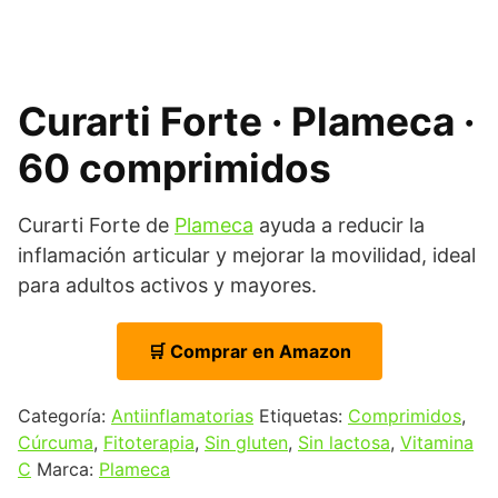
Curarti Forte · Plameca ·
60 comprimidos
Curarti Forte de
Plameca
ayuda a reducir la
inflamación articular y mejorar la movilidad, ideal
para adultos activos y mayores.
🛒 Comprar en Amazon
Categoría:
Antiinflamatorias
Etiquetas:
Comprimidos
,
Cúrcuma
,
Fitoterapia
,
Sin gluten
,
Sin lactosa
,
Vitamina
C
Marca:
Plameca