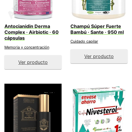
Antocianidin Derma
Champú Súper Fuerte
Complex · Airbiotic · 60
Bambú · Sante · 950 ml
cápsulas
Cuidado capilar
Memoria y concentración
Ver producto
Ver producto