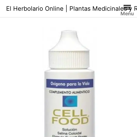
Saltar
El Herbolario Online | Plantas Medicinales y
al
Menu
contenido