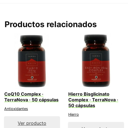
Productos relacionados
CoQ10 Complex ·
Hierro Bisglicinato
TerraNova · 50 cápsulas
Complex · TerraNova ·
50 cápsulas
Antioxidantes
Hierro
Ver producto