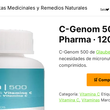
ntas Medicinales y Remedios Naturales
Salud
C-Genom 50
Pharma · 1
C-Genom 500 de
Glaub
necesidades de micronut
comprimidos.
🛒 Comp
Categoría:
Vitamina C
Etiq
Vitamina C
,
Vitaminas
Mar