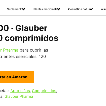
Suplementos
Plantas medicinales
Cosmética natural
Ali
0 · Glauber
20 comprimidos
er Pharma
para cubrir las
rientes esenciales. 120
rar en Amazon
uetas:
Apto niños
,
Comprimidos
,
ca:
Glauber Pharma