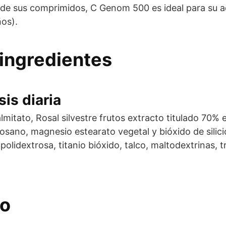
 de sus comprimidos, C Genom 500 es ideal para su a
ños).
ingredientes
is diaria
lmitato, Rosal silvestre frutos extracto titulado 70%
itosano, magnesio estearato vegetal y bióxido de silic
 polidextrosa, titanio bióxido, talco, maltodextrinas, t
eo