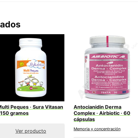
nados
ulti Peques · Sura Vitasan
Antocianidin Derma
 150 gramos
Complex · Airbiotic · 60
cápsulas
Memoria y concentración
Ver producto