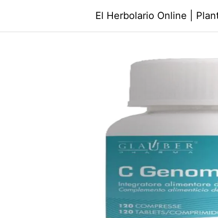
Saltar
El Herbolario Online | Pla
al
contenido