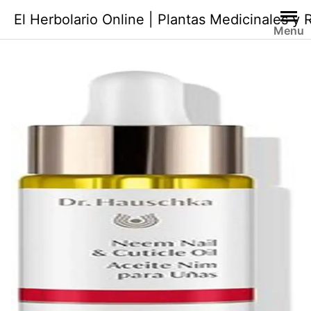
Saltar
El Herbolario Online | Plantas Medicinales y
al
Menu
contenido