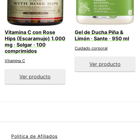
Vitamina C con Rose
Gel de Ducha Piña &
Hips (Escaramujo) 1.000
Limón · Sante · 950 ml
mg · Solgar · 100
Cuidado corporal
comprimidos
Vitamina C
Ver producto
Ver producto
Politica de Afiliados