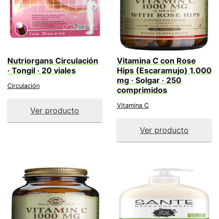
Nutriorgans Circulación
Vitamina C con Rose
· Tongil · 20 viales
Hips (Escaramujo) 1.000
mg · Solgar · 250
Circulación
comprimidos
Vitamina C
Ver producto
Ver producto