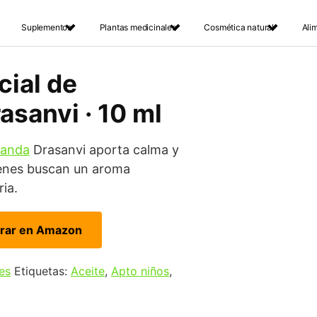
Suplementos
Plantas medicinales
Cosmética natural
Ali
cial de
asanvi · 10 ml
vanda
Drasanvi aporta calma y
uienes buscan un aroma
ria.
rar en Amazon
es
Etiquetas:
Aceite
,
Apto niños
,