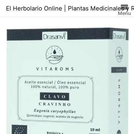
Saltar
El Herbolario Online | Plantas Medicinales y
al
Menu
contenido