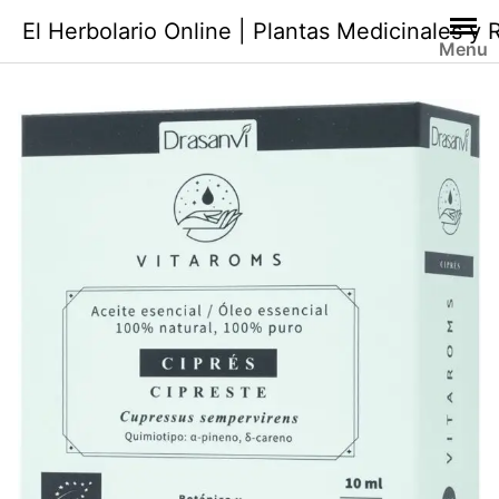
Saltar
El Herbolario Online | Plantas Medicinales y
al
Menu
contenido