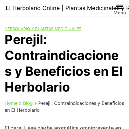
Saltar
El Herbolario Online | Plantas Medicinales y
al
Menu
contenido
HERBOLARIO Y PLANTAS MEDICINALES
Perejil:
Contraindicacione
s y Beneficios en El
Herbolario
Home
»
Blog
»
Perejil: Contraindicaciones y Beneficios
en El Herbolario
El perejil, esa hierba aromática omnipresente en