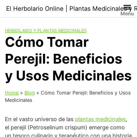
Saltar
El Herbolario Online | Plantas Medicinales y
al
Menu
contenido
HERBOLARIO Y PLANTAS MEDICINALES
Cómo Tomar
Perejil: Beneficios
y Usos Medicinales
Home
»
Blog
»
Cómo Tomar Perejil: Beneficios y Usos
Medicinales
En el vasto universo de las
plantas medicinales
,
el perejil (Petroselinum crispum) emerge como
un tesoro culinario y terapéutico con una historia