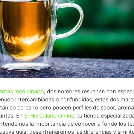
antas medicinales
, dos nombres resuenan con especial
nudo intercambiadas o confundidas, estas dos marav
ánico cercano pero poseen perfiles de sabor, aroma 
tintas. En
El Herbolario Online
, tu tienda especializad
entendemos la importancia de conocer a fondo los te
ustiva guía, desentrañaremos las diferencias y similit