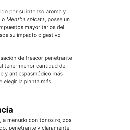
cido por su intenso aroma y
, o
Mentha spicata
, posee un
ompuestos mayoritarios del
esde su impacto digestivo
nsación de frescor penetrante
al tener menor cantidad de
nte y antiespasmódico más
 elegir la planta más
ncia
o, a menudo con tonos rojizos
udo, penetrante y claramente