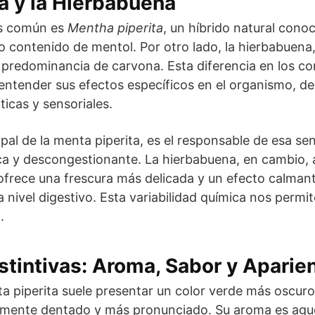
a y la Hierbabuena
ás común es
Mentha piperita
, un híbrido natural cono
o contenido de mentol. Por otro lado, la hierbabuena
n predominancia de carvona. Esta diferencia en los c
 entender sus efectos específicos en el organismo, d
icas y sensoriales.
pal de la menta piperita, es el responsable de esa se
ca y descongestionante. La hierbabuena, en cambio, 
ofrece una frescura más delicada y un efecto calma
nivel digestivo. Esta variabilidad química nos permite
.
stintivas: Aroma, Sabor y Aparie
nta piperita suele presentar un color verde más oscur
eramente dentado y más pronunciado. Su aroma es ag