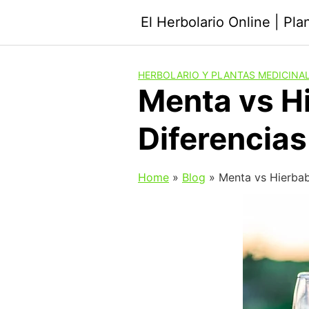
Saltar
El Herbolario Online | Pl
al
contenido
HERBOLARIO Y PLANTAS MEDICINA
Menta vs H
Diferencias
Home
»
Blog
»
Menta vs Hierbab