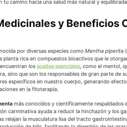
 tu camino hacia una salud más natural y equilibrada
edicinales y Beneficios C
onocida por diversas especies como
Mentha piperita
(
a planta rica en compuestos bioactivos que le otorga
 encuentran los
aceites esenciales
, como el mentol, q
ra, sino que son los responsables de gran parte de s
res específicos en nuestro cuerpo, generando efecto
iones en la fitoterapia.
menta
más conocidos y científicamente respaldados es
ión carminativa ayuda a reducir la hinchazón y los g
relajan la musculatura lisa del tracto gastrointestinal
ducción de bilis, facilitando la digestión de las grasa