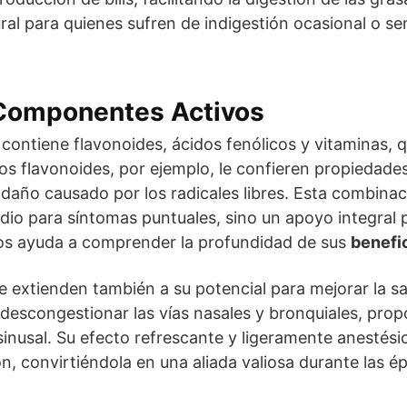
ral para quienes sufren de indigestión ocasional o se
 Componentes Activos
contiene flavonoides, ácidos fenólicos y vitaminas, 
Los flavonoides, por ejemplo, le confieren propiedade
l daño causado por los radicales libres. Esta combin
io para síntomas puntuales, sino un apoyo integral p
os ayuda a comprender la profundidad de sus
benefi
e extienden también a su potencial para mejorar la sal
 descongestionar las vías nasales y bronquiales, prop
sinusal. Su efecto refrescante y ligeramente anestés
ación, convirtiéndola en una aliada valiosa durante las