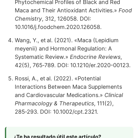
Phytochemical Profiles of Black and Red
Maca and Their Antioxidant Activities.»
Food
Chemistry
, 312, 126058. DOI:
10.1016/j.foodchem.2020.126058.
Wang, Y., et al. (2021). «Maca (Lepidium
meyenii) and Hormonal Regulation: A
Systematic Review.»
Endocrine Reviews
,
42(5), 765‑789. DOI: 10.1210/er.2020-00123.
Rossi, A., et al. (2022). «Potential
Interactions Between Maca Supplements
and Cardiovascular Medications.»
Clinical
Pharmacology & Therapeutics
, 111(2),
285‑293. DOI: 10.1002/cpt.2321.
¿Te ha resultado útil este artículo?