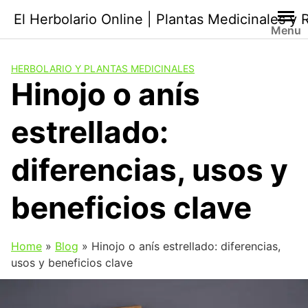
Saltar
El Herbolario Online | Plantas Medicinales y
al
Menu
contenido
HERBOLARIO Y PLANTAS MEDICINALES
Hinojo o anís
estrellado:
diferencias, usos y
beneficios clave
Home
»
Blog
»
Hinojo o anís estrellado: diferencias,
usos y beneficios clave