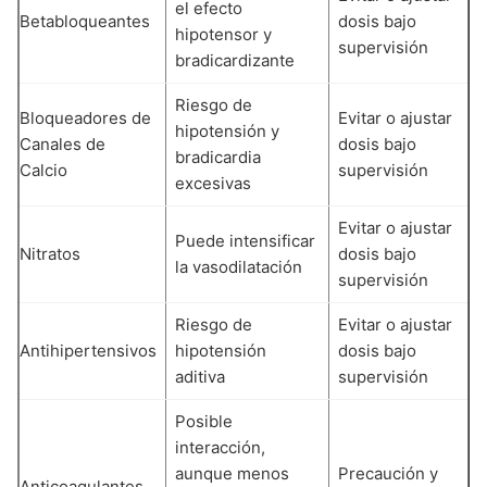
el efecto
Betabloqueantes
dosis bajo
hipotensor y
supervisión
bradicardizante
Riesgo de
Bloqueadores de
Evitar o ajustar
hipotensión y
Canales de
dosis bajo
bradicardia
Calcio
supervisión
excesivas
Evitar o ajustar
Puede intensificar
Nitratos
dosis bajo
la vasodilatación
supervisión
Riesgo de
Evitar o ajustar
Antihipertensivos
hipotensión
dosis bajo
aditiva
supervisión
Posible
interacción,
aunque menos
Precaución y
Anticoagulantes