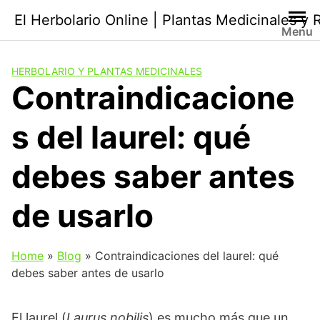
Saltar
El Herbolario Online | Plantas Medicinales y
al
Menu
contenido
HERBOLARIO Y PLANTAS MEDICINALES
Contraindicacione
s del laurel: qué
debes saber antes
de usarlo
Home
»
Blog
»
Contraindicaciones del laurel: qué
debes saber antes de usarlo
El laurel (
Laurus nobilis
) es mucho más que un