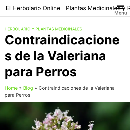
Saltar
El Herbolario Online | Plantas Medicinales y
al
Menu
contenido
HERBOLARIO Y PLANTAS MEDICINALES
Contraindicacione
s de la Valeriana
para Perros
Home
»
Blog
»
Contraindicaciones de la Valeriana
para Perros