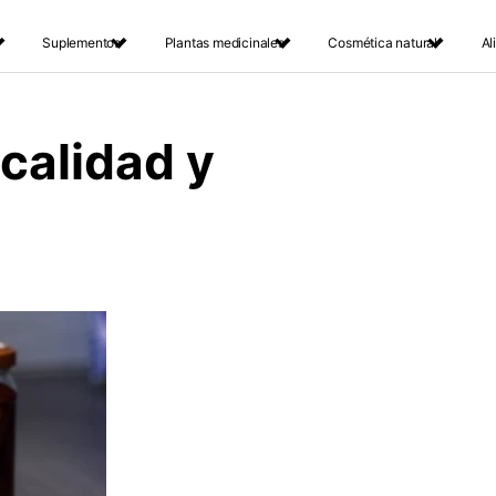
Suplementos
Plantas medicinales
Cosmética natural
Al
calidad y