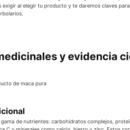
s exigir al elegir tu producto y te daremos claves par
rbolarios.
dicinales y evidencia cie
cional
ama de nutrientes: carbohidratos complejos, proteína
ina C y minerales como calcio, hierro y zinc. Estos 