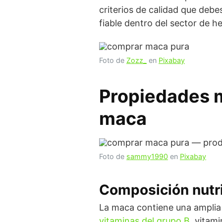
criterios de calidad que debe
fiable dentro del sector de he
Foto de
Zozz_
en
Pixabay
Propiedades me
maca
Foto de
sammy1990
en
Pixabay
Composición nutri
La maca contiene una amplia g
vitaminas del grupo B
, vitam