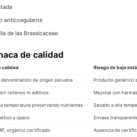
atada
o anticoagulante
lia de las Brassicaceae
aca de calidad
e calidad
Riesgo de bajo est
n denominación de origen peruana
Producto genérico s
sin rellenos ni aditivos
Mezclas con harina
ja temperatura preservando nutrientes
Secado a alta temp
ético y opaco
Envase transparent
P, orgánico certificado
Ausencia de certifi