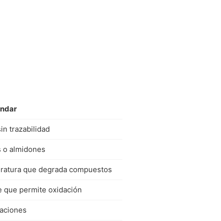
ándar
in trazabilidad
s o almidones
eratura que degrada compuestos
e que permite oxidación
caciones