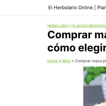
Saltar
El Herbolario Online | Pl
al
contenido
HERBOLARIO Y PLANTAS MEDICINA
Comprar mac
cómo elegir
Home
»
Blog
»
Comprar maca pur