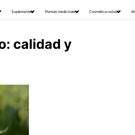
Suplementos
Plantas medicinales
Cosmética natural
Al
: calidad y