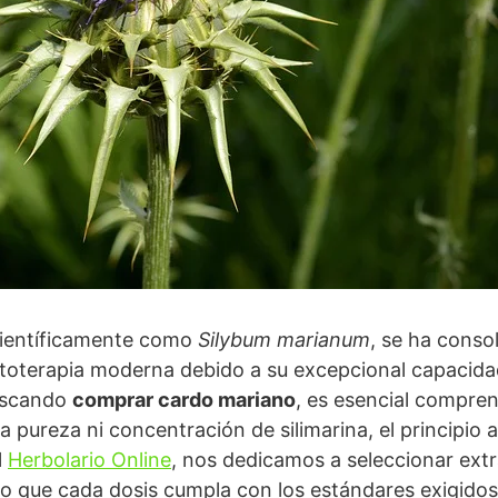
científicamente como
Silybum marianum
, se ha conso
fitoterapia moderna debido a su excepcional capacida
buscando
comprar cardo mariano
, es esencial compre
pureza ni concentración de silimarina, el principio 
l
Herbolario Online
, nos dedicamos a seleccionar ext
do que cada dosis cumpla con los estándares exigidos 