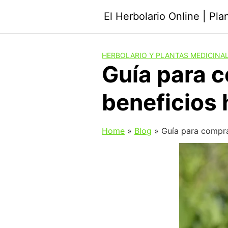
Saltar
El Herbolario Online | Pl
al
contenido
HERBOLARIO Y PLANTAS MEDICINA
Guía para c
beneficios 
Home
»
Blog
»
Guía para compra