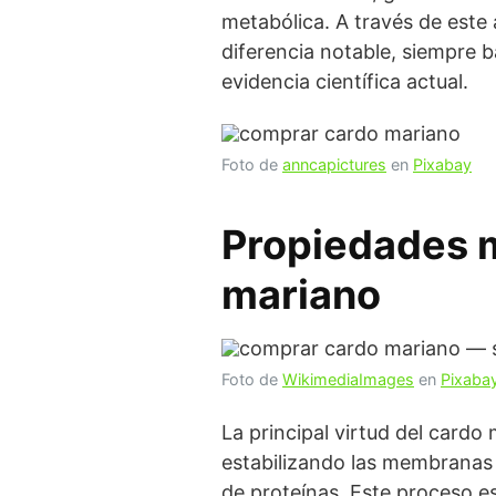
metabólica. A través de este 
diferencia notable, siempre b
evidencia científica actual.
Foto de
anncapictures
en
Pixabay
Propiedades m
mariano
Foto de
WikimediaImages
en
Pixaba
La principal virtud del cardo
estabilizando las membranas c
de proteínas. Este proceso e