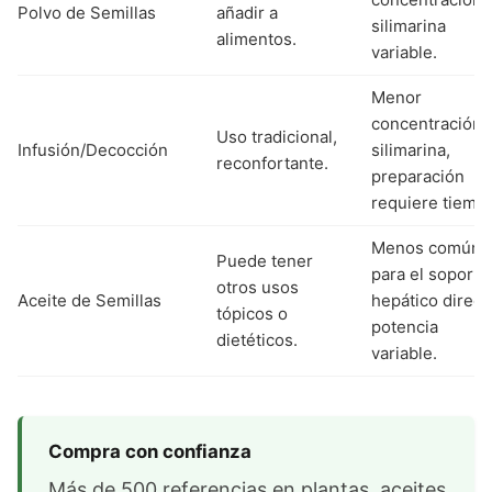
Polvo de Semillas
añadir a
silimarina
alimentos.
variable.
Menor
concentración 
Uso tradicional,
Infusión/Decocción
silimarina,
reconfortante.
preparación
requiere tiemp
Menos común
Puede tener
para el soporte
otros usos
Aceite de Semillas
hepático direct
tópicos o
potencia
dietéticos.
variable.
Compra con confianza
Más de 500 referencias en plantas, aceites