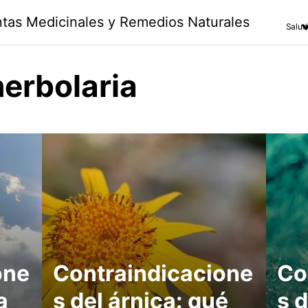
antas Medicinales y Remedios Naturales
Salud
erbolaria
one
Contraindicacione
Co
a
s del árnica: qué
s d