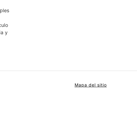
ples
culo
ia y
Mapa del sitio