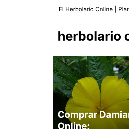
Saltar
El Herbolario Online | Pl
al
contenido
herbolario 
Comprar Damia
Online: