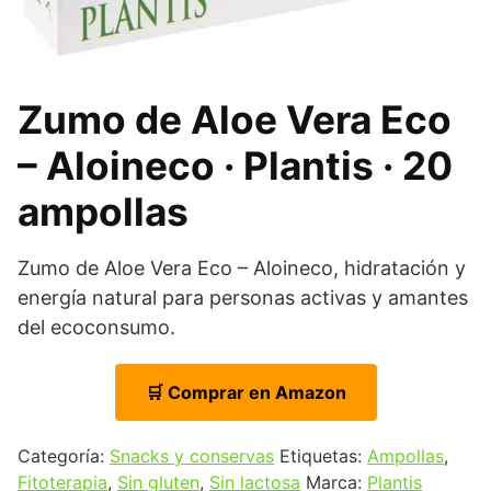
Zumo de Aloe Vera Eco
– Aloineco · Plantis · 20
ampollas
Zumo de Aloe Vera Eco – Aloineco, hidratación y
energía natural para personas activas y amantes
del ecoconsumo.
🛒 Comprar en Amazon
Categoría:
Snacks y conservas
Etiquetas:
Ampollas
,
Fitoterapia
,
Sin gluten
,
Sin lactosa
Marca:
Plantis