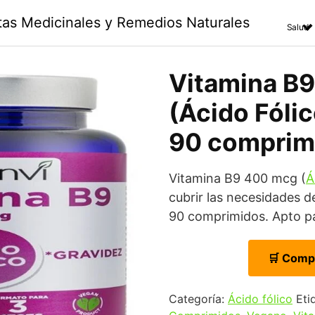
ntas Medicinales y Remedios Naturales
Salud
Vitamina B
(Ácido Fólic
90 comprim
Vitamina B9 400 mcg (
Á
cubrir las necesidades d
90 comprimidos. Apto p
🛒 Comp
Categoría:
Ácido fólico
Eti