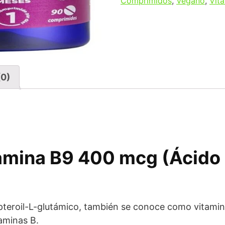
Comprimidos
,
Vegano
,
Vit
(0)
amina B9 400 mcg (Ácido F
o pteroil-L-glutámico, también se conoce como vitami
taminas B.