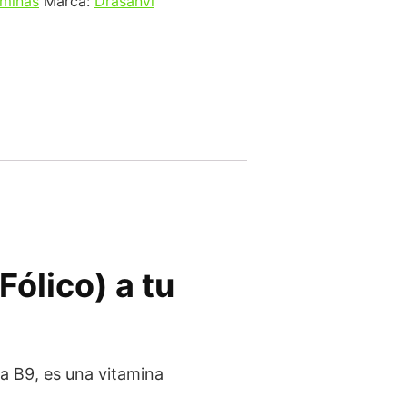
aminas
Marca:
Drasanvi
ólico) a tu
na B9, es una vitamina