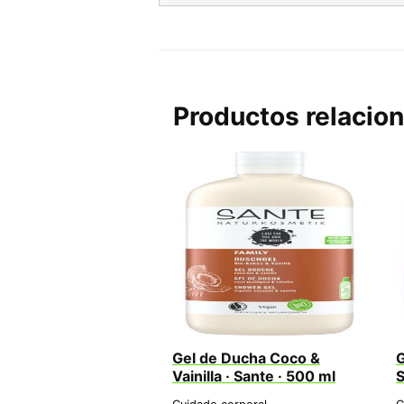
Productos relacio
Gel de Ducha Coco &
G
Vainilla · Sante · 500 ml
S