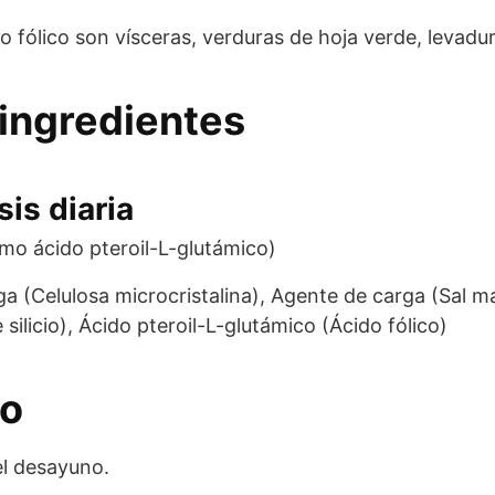
do fólico son vísceras, verduras de hoja verde, levadu
ingredientes
is diaria
mo ácido pteroil-L-glutámico)
a (Celulosa microcristalina), Agente de carga (Sal ma
ilicio), Ácido pteroil-L-glutámico (Ácido fólico)
eo
el desayuno.