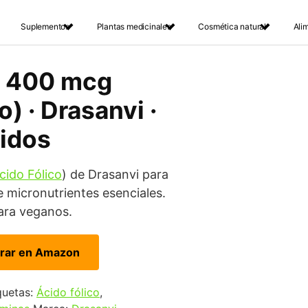
Suplementos
Plantas medicinales
Cosmética natural
Ali
9 400 mcg
o) · Drasanvi ·
idos
cido Fólico
) de Drasanvi para
e micronutrientes esenciales.
ara veganos.
rar en Amazon
quetas:
Ácido fólico
,