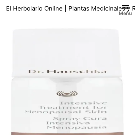
Saltar
El Herbolario Online | Plantas Medicinales y
al
Menu
contenido