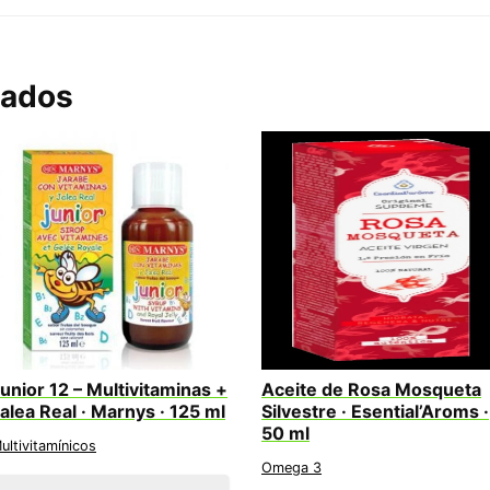
nados
unior 12 – Multivitaminas +
Aceite de Rosa Mosqueta
alea Real · Marnys · 125 ml
Silvestre · Esential’Aroms ·
50 ml
ultivitamínicos
Omega 3