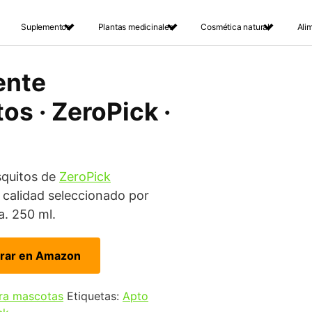
Suplementos
Plantas medicinales
Cosmética natural
Ali
ente
os · ZeroPick ·
quitos de
ZeroPick
calidad seleccionado por
a. 250 ml.
rar en Amazon
ra mascotas
Etiquetas:
Apto