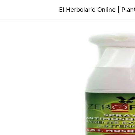
Saltar
El Herbolario Online | Pla
al
contenido