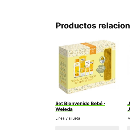
Productos relacio
Set Bienvenido Bebé ·
J
Weleda
J
Línea y silueta
M