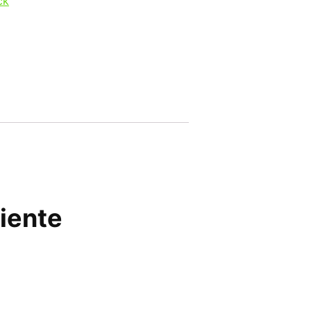
ck
iente