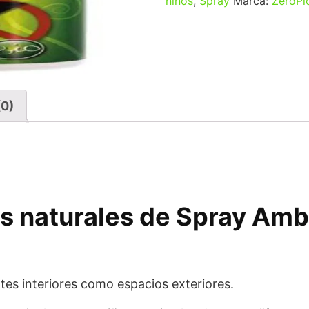
niños
,
Spray
Marca:
ZeroPi
(0)
s naturales de Spray Amb
tes interiores como espacios exteriores.