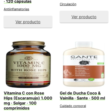
· 120 cápsulas
Circulación
Antiinflamatorias
Ver producto
Ver producto
Vitamina C con Rose
Gel de Ducha Coco &
Hips (Escaramujo) 1.000
Vainilla · Sante · 500 ml
mg · Solgar · 100
Cuidado corporal
comprimidos