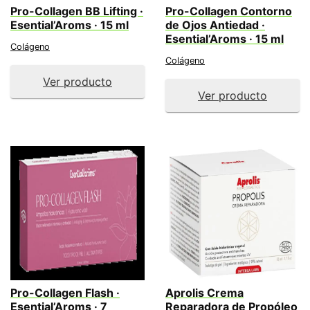
Pro-Collagen BB Lifting ·
Pro-Collagen Contorno
Esential’Aroms · 15 ml
de Ojos Antiedad ·
Esential’Aroms · 15 ml
Colágeno
Colágeno
Ver producto
Ver producto
Pro-Collagen Flash ·
Aprolis Crema
Esential’Aroms · 7
Reparadora de Propóleo