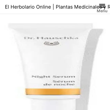
Saltar
El Herbolario Online | Plantas Medicinales y
al
Menu
contenido