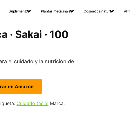
Suplementos
Plantas medicinales
Cosmética natural
Ali
a · Sakai · 100
ra el cuidado y la nutrición de
rar en Amazon
tiqueta:
Cuidado facial
Marca: