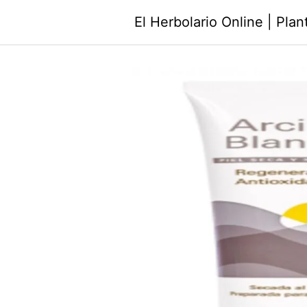
Saltar
El Herbolario Online | Pla
al
contenido