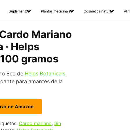
Suplementos
Plantas medicinales
Cosmética natural
Ali
 Cardo Mariano
 · Helps
· 100 gramos
ano Eco de
Helps Botanicals
,
idante para amantes de la
rar en Amazon
tiquetas:
Cardo mariano
,
Sin