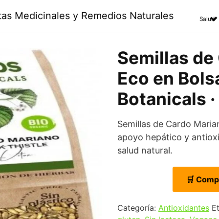
ntas Medicinales y Remedios Naturales
Salud
Semillas de
Eco en Bolsa
Botanicals 
Semillas de Cardo Mari
apoyo hepático y antiox
salud natural.
🛒 Comp
Categoría:
Antioxidantes
E