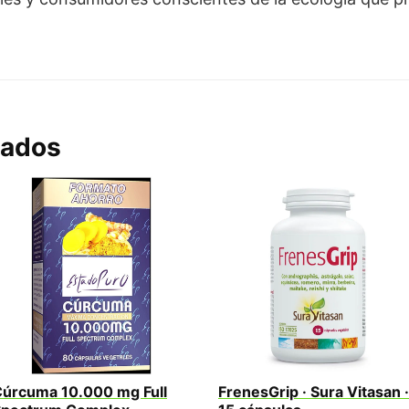
nados
úrcuma 10.000 mg Full
FrenesGrip · Sura Vitasan ·