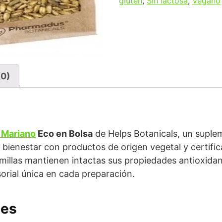
gluten
,
Sin lactosa
,
Vegano
(0)
 Mariano
Eco en Bolsa
de Helps Botanicals, un suple
 bienestar con productos de origen vegetal y certifi
emillas mantienen intactas sus propiedades antioxidan
orial única en cada preparación.
les