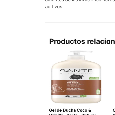
aditivos.
Productos relacio
Gel de Ducha Coco &
C