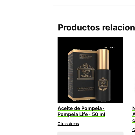
Productos relacio
Aceite de Pompeia ·
N
Pompeia Life · 50 ml
A
c
Otras áreas
C