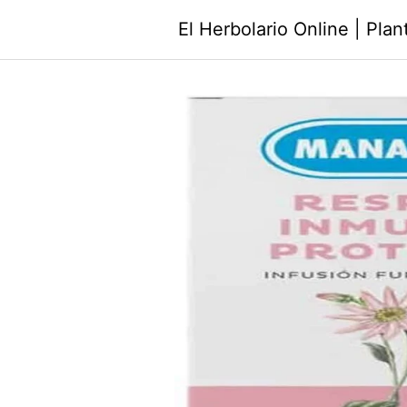
Saltar
El Herbolario Online | Pla
al
contenido