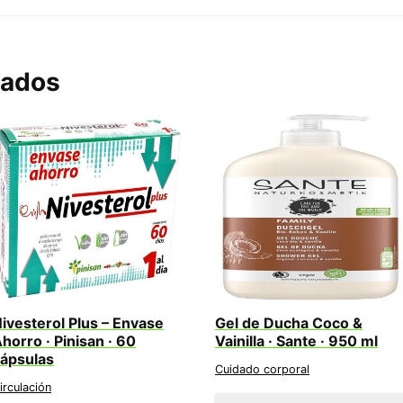
nados
ivesterol Plus – Envase
Gel de Ducha Coco &
horro · Pinisan · 60
Vainilla · Sante · 950 ml
ápsulas
Cuidado corporal
irculación