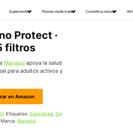
Suplementos
Plantas medicinales
Cosmética natural
Ali
no Protect ·
 filtros
de
Manasul
apoya la salud
eal para adultos activos y
rar en Amazon
ón
Etiquetas:
Equinácea
,
Sin
Marca:
Manasul