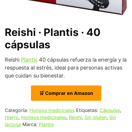
Reishi · Plantis · 40
cápsulas
Reishi
Plantis
40 cápsulas refuerza la energía y la
respuesta al estrés, ideal para personas activas
que cuidan su bienestar.
🛒 Comprar en Amazon
Categoría:
Hongos medicinales
Etiquetas:
Cápsulas
,
Hierro
,
Hongos medicinales
,
Reishi
,
Sin gluten
,
Sin
lactosa
Marca:
Plantis