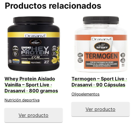
Productos relacionados
Whey Protein Aislado
Termogen – Sport Live ·
Vainilla – Sport Live ·
Drasanvi · 90 Cápsulas
Drasanvi · 800 gramos
Oligoelementos
Nutrición deportiva
Ver producto
Ver producto