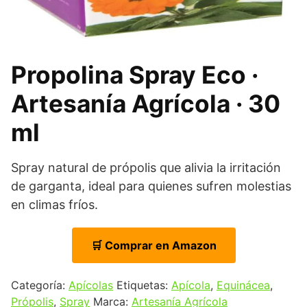
Propolina Spray Eco ·
Artesanía Agrícola · 30
ml
Spray natural de própolis que alivia la irritación
de garganta, ideal para quienes sufren molestias
en climas fríos.
🛒 Comprar en Amazon
Categoría:
Apícolas
Etiquetas:
Apícola
,
Equinácea
,
Própolis
,
Spray
Marca:
Artesanía Agrícola