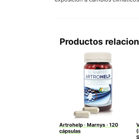
Productos relacio
Artrohelp · Marnys · 120
V
cápsulas
(
S