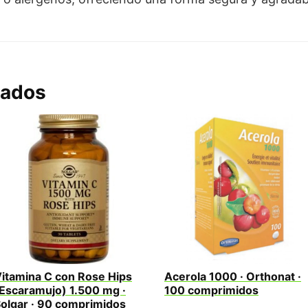
nados
itamina C con Rose Hips
Acerola 1000 · Orthonat ·
Escaramujo) 1.500 mg ·
100 comprimidos
olgar · 90 comprimidos