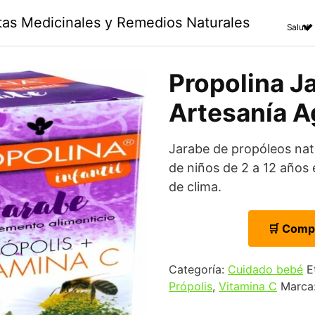
ntas Medicinales y Remedios Naturales
Salud
Propolina Ja
Artesanía Ag
Jarabe de propóleos nat
de niños de 2 a 12 años
de clima.
🛒 Comp
Categoría:
Cuidado bebé
E
Própolis
,
Vitamina C
Marca