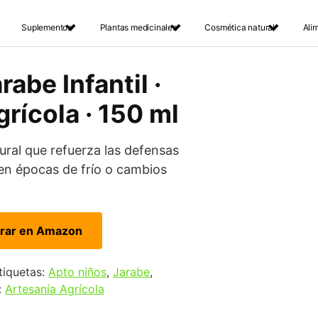
Suplementos
Plantas medicinales
Cosmética natural
Ali
rabe Infantil ·
rícola · 150 ml
ural que refuerza las defensas
 en épocas de frío o cambios
rar en Amazon
tiquetas:
Apto niños
,
Jarabe
,
:
Artesanía Agrícola