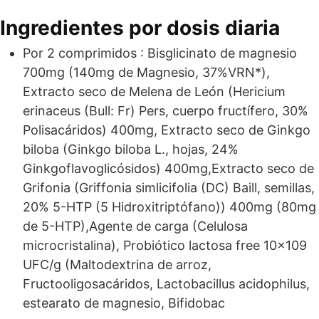
Ingredientes por dosis diaria
Por 2 comprimidos : Bisglicinato de magnesio
700mg (140mg de Magnesio, 37%VRN*),
Extracto seco de Melena de León (Hericium
erinaceus (Bull: Fr) Pers, cuerpo fructífero, 30%
Polisacáridos) 400mg, Extracto seco de Ginkgo
biloba (Ginkgo biloba L., hojas, 24%
Ginkgoflavoglicósidos) 400mg,Extracto seco de
Grifonia (Griffonia simlicifolia (DC) Baill, semillas,
20% 5-HTP (5 Hidroxitriptófano)) 400mg (80mg
de 5-HTP),Agente de carga (Celulosa
microcristalina), Probiótico lactosa free 10×109
UFC/g (Maltodextrina de arroz,
Fructooligosacáridos, Lactobacillus acidophilus,
estearato de magnesio, Bifidobac