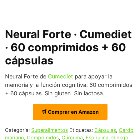
Neural Forte · Cumediet
· 60 comprimidos + 60
cápsulas
Neural Forte de
Cumediet
para apoyar la
memoria y la función cognitiva. 60 comprimidos
+ 60 cápsulas. Sin gluten. Sin lactosa.
🛒 Comprar en Amazon
Categoría:
Superalimentos
Etiquetas:
Cápsulas
,
Cardo
mariano
,
Comprimidos
,
Cúrcuma
,
Espirulina
,
Ginkgo