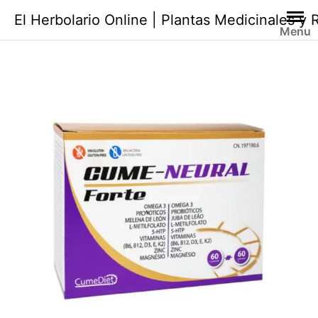
Saltar
El Herbolario Online | Plantas Medicinales y
al
Menu
contenido