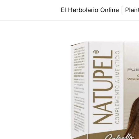
Saltar
El Herbolario Online | Pla
al
contenido