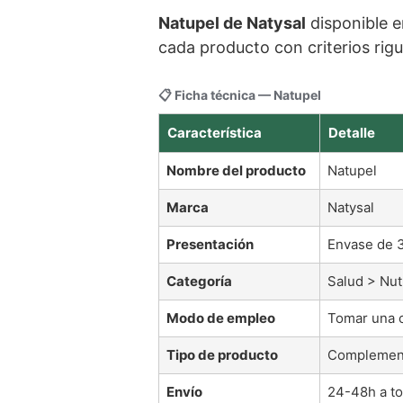
Natupel de Natysal
disponible e
cada producto con criterios rig
📋 Ficha técnica — Natupel
Característica
Detalle
Nombre del producto
Natupel
Marca
Natysal
Presentación
Envase de 3
Categoría
Salud > Nut
Modo de empleo
Tomar una c
Tipo de producto
Complement
Envío
24-48h a t