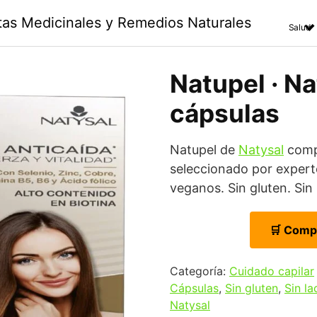
ntas Medicinales y Remedios Naturales
Salud
Natupel · Na
cápsulas
Natupel de
Natysal
compl
seleccionado por expert
veganos. Sin gluten. Sin 
🛒 Comp
Categoría:
Cuidado capilar
Cápsulas
,
Sin gluten
,
Sin la
Natysal