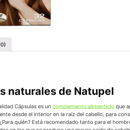
(0)
s naturales de Natupel
alidad Cápsulas es un
complemento alimenticio
que ap
nte desde el interior en la raíz del cabello, para con
. ¿Para quién? Está recomendado tanto para el hombr
dos en los que se produce una mayor caída de cabell