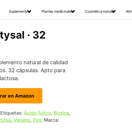
Suplementos
Plantas medicinales
Cosmética natural
Ali
tysal · 32
emento natural de calidad
os. 32 cápsulas. Apto para
lactosa.
rar en Amazon
Etiquetas:
Ácido fólico
,
Biotina
,
ctosa
,
Vegano
,
Zinc
Marca: