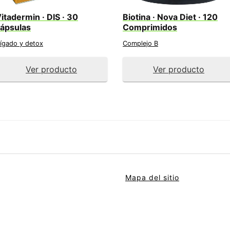
itadermin · DIS · 30
Biotina · Nova Diet · 120
ápsulas
Comprimidos
ígado y detox
Complejo B
Ver producto
Ver producto
Mapa del sitio