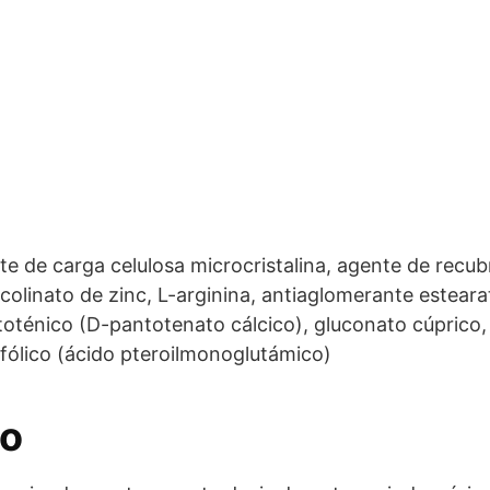
nte de carga celulosa microcristalina, agente de recu
picolinato de zinc, L-arginina, antiaglomerante estear
toténico (D-pantotenato cálcico), gluconato cúprico,
o fólico (ácido pteroilmonoglutámico)
eo