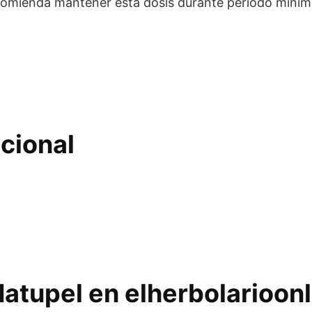
ecomienda mantener esta dosis durante periodo mínim
cional
Natupel en elherbolarioon