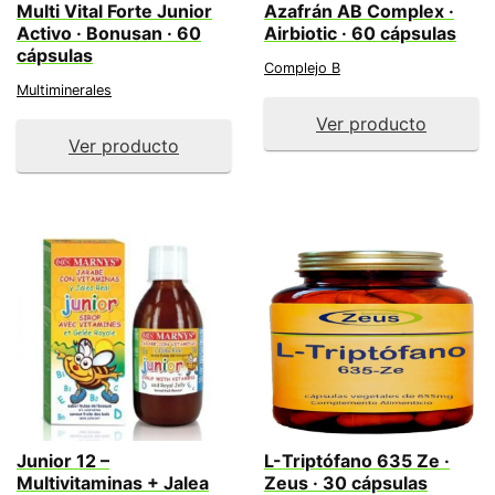
Multi Vital Forte Junior
Azafrán AB Complex ·
Activo · Bonusan · 60
Airbiotic · 60 cápsulas
cápsulas
Complejo B
Multiminerales
Ver producto
Ver producto
Junior 12 –
L-Triptófano 635 Ze ·
Multivitaminas + Jalea
Zeus · 30 cápsulas