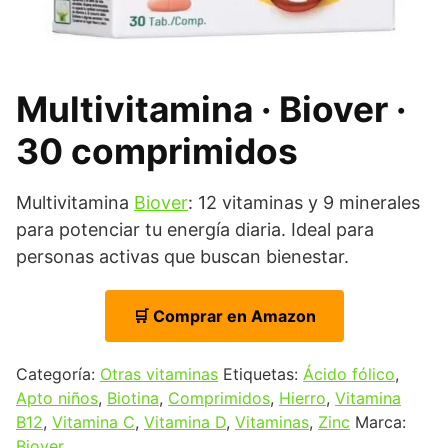
Multivitamina · Biover ·
30 comprimidos
Multivitamina
Biover
: 12 vitaminas y 9 minerales
para potenciar tu energía diaria. Ideal para
personas activas que buscan bienestar.
🛒 Comprar en Amazon
Categoría:
Otras vitaminas
Etiquetas:
Ácido fólico
,
Apto niños
,
Biotina
,
Comprimidos
,
Hierro
,
Vitamina
B12
,
Vitamina C
,
Vitamina D
,
Vitaminas
,
Zinc
Marca:
Biover