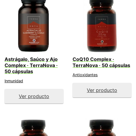
Astrágalo, Saúco y Ajo
CoQ10 Complex ·
Complex · TerraNova ·
TerraNova · 50 cápsulas
50 cápsulas
Antioxidantes
Inmunidad
Ver producto
Ver producto