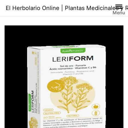
Saltar
El Herbolario Online | Plantas Medicinales y
al
Menu
contenido