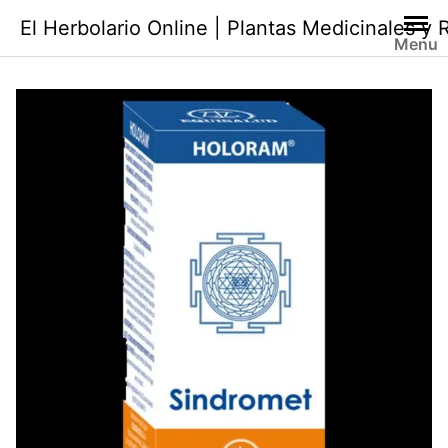
Saltar
El Herbolario Online | Plantas Medicinales y
al
Menu
contenido