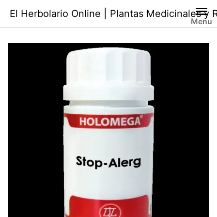
Saltar
El Herbolario Online | Plantas Medicinales y
al
Menu
contenido