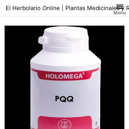
Saltar
El Herbolario Online | Plantas Medicinales y
al
Menu
contenido