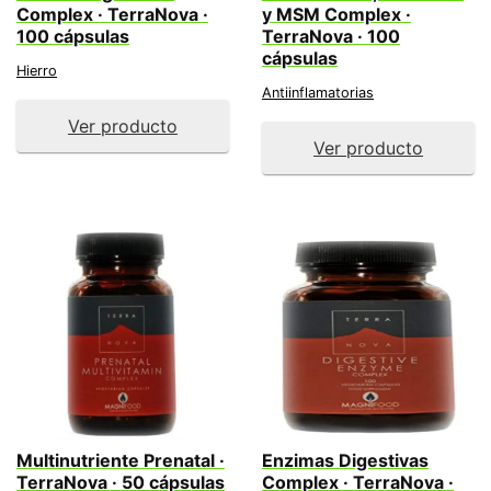
Complex · TerraNova ·
y MSM Complex ·
100 cápsulas
TerraNova · 100
cápsulas
Hierro
Antiinflamatorias
Ver producto
Ver producto
Multinutriente Prenatal ·
Enzimas Digestivas
TerraNova · 50 cápsulas
Complex · TerraNova ·